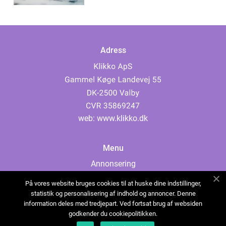
Adress
web:
www.klikko.dk
Menu
Annonsering
Om oss
På vores website bruges cookies til at huske dine indstillinger,
Cookies
statistik og personalisering af indhold og annoncer. Denne
information deles med tredjepart. Ved fortsat brug af websiden
Kontakta oss
godkender du cookiepolitikken.
Sitemap