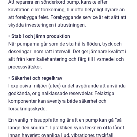
Att reparera en sönderkörd pump, kanske efter
kavitation eller torrkörning, blir ofta betydligt dyrare än
att förebygga felet. Förebyggande service är ett sätt att
skydda investeringen i utrustningen.
• Stabil och jämn produktion
När pumparna går som de ska hålls flöden, tryck och
doseringar inom rätt intervall. Det ger jämnare kvalitet i
allt från kemikaliehantering och färg till livsmedel och
processvätskor.
• Säkerhet och regelkrav
I explosiva miljöer (atex) är det avgörande att använda
godkända, originalklassade reservdelar. Felaktiga
komponenter kan äventyra både säkerhet och
försäkringsskydd.
En vanlig missuppfattning är att en pump kan gå “så
länge den snurrar”. I praktiken syns tecknen ofta långt
innan haveriet: ovanliga ljud, vibrationer, tryckfall,