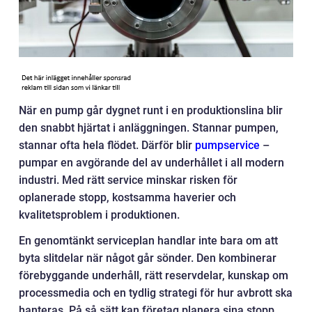
När en pump går dygnet runt i en produktionslina blir
den snabbt hjärtat i anläggningen. Stannar pumpen,
stannar ofta hela flödet. Därför blir
pumpservice
–
pumpar en avgörande del av underhållet i all modern
industri. Med rätt service minskar risken för
oplanerade stopp, kostsamma haverier och
kvalitetsproblem i produktionen.
En genomtänkt serviceplan handlar inte bara om att
byta slitdelar när något går sönder. Den kombinerar
förebyggande underhåll, rätt reservdelar, kunskap om
processmedia och en tydlig strategi för hur avbrott ska
hanteras. På så sätt kan företag planera sina stopp,