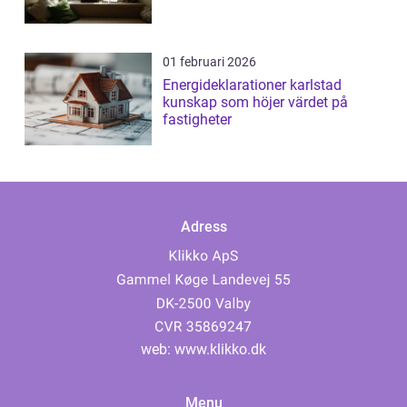
01 februari 2026
Energideklarationer karlstad
kunskap som höjer värdet på
fastigheter
Adress
web:
www.klikko.dk
Menu