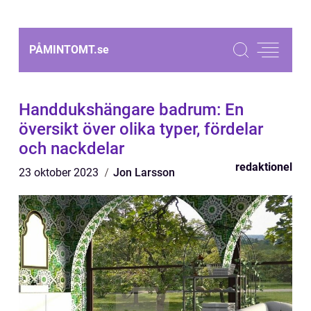
PÅMINTOMT.
se
Handdukshängare badrum: En
översikt över olika typer, fördelar
och nackdelar
redaktionel
23 oktober 2023
Jon Larsson