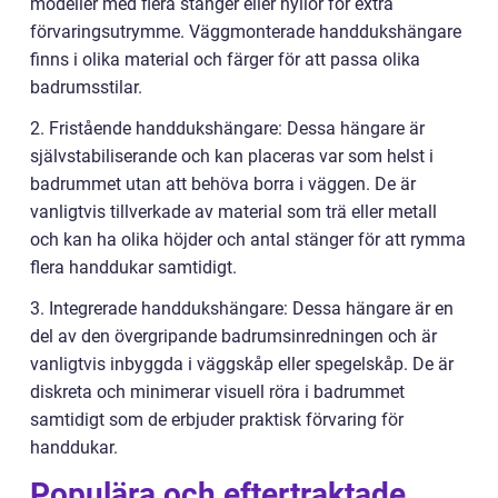
modeller med flera stänger eller hyllor för extra
förvaringsutrymme. Väggmonterade handdukshängare
finns i olika material och färger för att passa olika
badrumsstilar.
2. Fristående handdukshängare: Dessa hängare är
självstabiliserande och kan placeras var som helst i
badrummet utan att behöva borra i väggen. De är
vanligtvis tillverkade av material som trä eller metall
och kan ha olika höjder och antal stänger för att rymma
flera handdukar samtidigt.
3. Integrerade handdukshängare: Dessa hängare är en
del av den övergripande badrumsinredningen och är
vanligtvis inbyggda i väggskåp eller spegelskåp. De är
diskreta och minimerar visuell röra i badrummet
samtidigt som de erbjuder praktisk förvaring för
handdukar.
Populära och eftertraktade