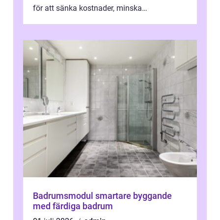
för att sänka kostnader, minska
klimatpåverkan och göra huset mer attrakt...
Badrumsmodul smartare byggande
med färdiga badrum