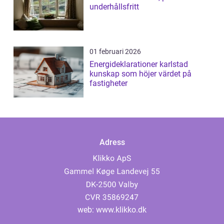
underhållsfritt
01 februari 2026
Energideklarationer karlstad
kunskap som höjer värdet på
fastigheter
Adress
web:
www.klikko.dk