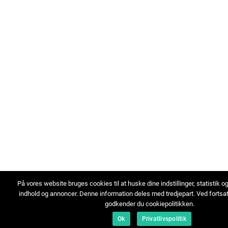
På vores website bruges cookies til at huske dine indstillinger, statistik o
indhold og annoncer. Denne information deles med tredjepart. Ved fortsa
godkender du cookiepolitikken.
Ok
Privatlivspolitik