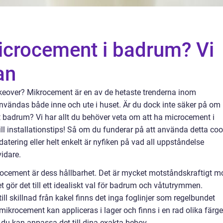
crocement i badrum? Vi
an
keover? Mikrocement är en av de hetaste trenderna inom
nvändas både inne och ute i huset. Är du dock inte säker på om
t badrum? Vi har allt du behöver veta om att ha microcement i
ll installationstips! Så om du funderar på att använda detta coo
tering eller helt enkelt är nyfiken på vad all uppståndelse
vidare.
rocement är dess hållbarhet. Det är mycket motståndskraftigt m
et gör det till ett idealiskt val för badrum och våtutrymmen.
 till skillnad från kakel finns det inga foglinjer som regelbundet
mikrocement kan appliceras i lager och finns i en rad olika färge
t du kan anpassa det till dina exakta behov.