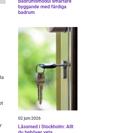
Badrumsmodul smartare
byggande med färdiga
badrum
la
ot
02 juni 2026
r
Låssmed i Stockholm: Allt
du behöver veta