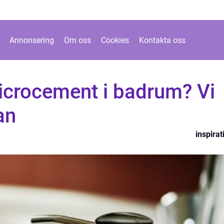
Annonsering
Om oss
Cookies
Kontakta oss
crocement i badrum? Vi
an
inspirat