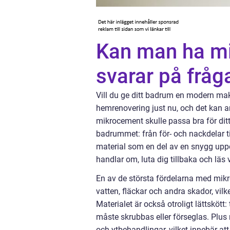
Kan man ha mi
svarar på fråg
Vill du ge ditt badrum en modern ma
hemrenovering just nu, och det kan a
mikrocement skulle passa bra för dit
badrummet: från för- och nackdelar ti
material som en del av en snygg uppda
handlar om, luta dig tillbaka och läs 
En av de största fördelarna med mik
vatten, fläckar och andra skador, vilk
Materialet är också otroligt lättskött:
måste skrubbas eller förseglas. Plus 
och ytbehandlingar, vilket innebär at