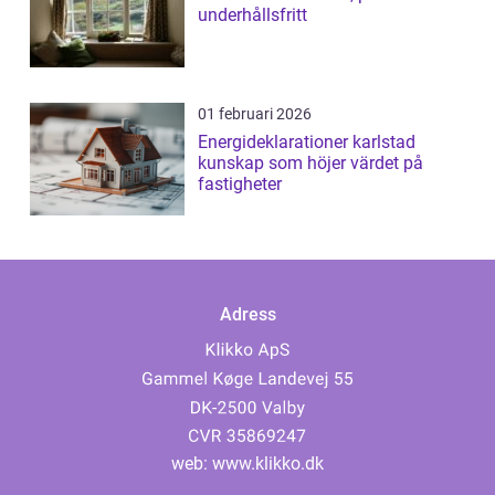
underhållsfritt
01 februari 2026
Energideklarationer karlstad
kunskap som höjer värdet på
fastigheter
Adress
web:
www.klikko.dk