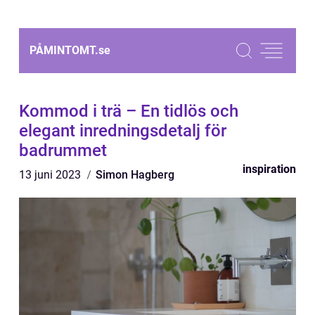
PÅMINTOMT.
se
Kommod i trä – En tidlös och
elegant inredningsdetalj för
badrummet
inspiration
13 juni 2023
Simon Hagberg