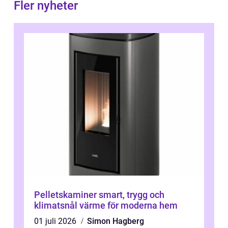
Fler nyheter
Pelletskaminer smart, trygg och
klimatsnål värme för moderna hem
01 juli 2026
Simon Hagberg