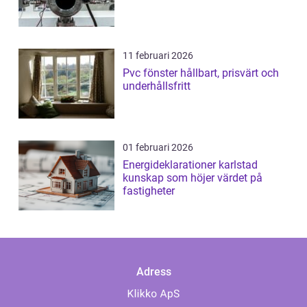
11 februari 2026
Pvc fönster hållbart, prisvärt och
underhållsfritt
01 februari 2026
Energideklarationer karlstad
kunskap som höjer värdet på
fastigheter
Adress