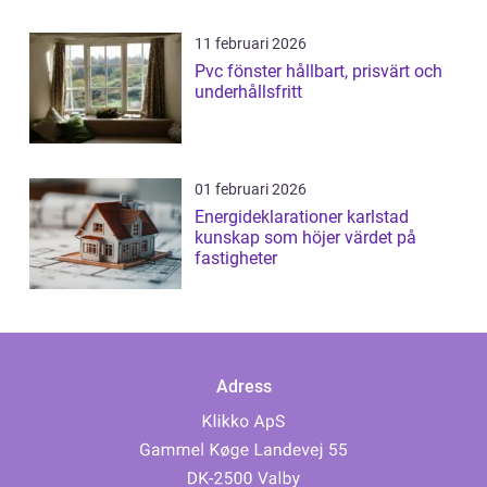
11 februari 2026
Pvc fönster hållbart, prisvärt och
underhållsfritt
01 februari 2026
Energideklarationer karlstad
kunskap som höjer värdet på
fastigheter
Adress