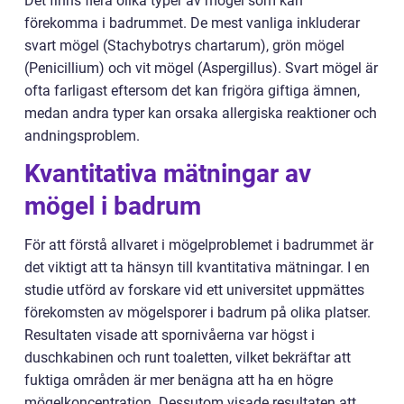
Det finns flera olika typer av mögel som kan
förekomma i badrummet. De mest vanliga inkluderar
svart mögel (Stachybotrys chartarum), grön mögel
(Penicillium) och vit mögel (Aspergillus). Svart mögel är
ofta farligast eftersom det kan frigöra giftiga ämnen,
medan andra typer kan orsaka allergiska reaktioner och
andningsproblem.
Kvantitativa mätningar av
mögel i badrum
För att förstå allvaret i mögelproblemet i badrummet är
det viktigt att ta hänsyn till kvantitativa mätningar. I en
studie utförd av forskare vid ett universitet uppmättes
förekomsten av mögelsporer i badrum på olika platser.
Resultaten visade att spornivåerna var högst i
duschkabinen och runt toaletten, vilket bekräftar att
fuktiga områden är mer benägna att ha en högre
mögelkoncentration. Dessutom visade resultaten att