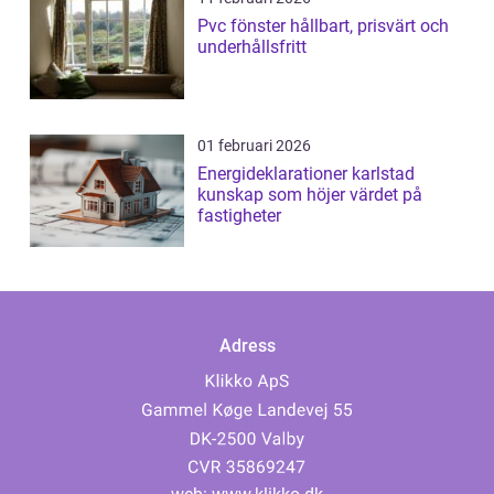
Pvc fönster hållbart, prisvärt och
underhållsfritt
01 februari 2026
Energideklarationer karlstad
kunskap som höjer värdet på
fastigheter
Adress