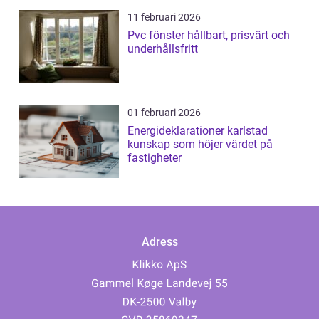
11 februari 2026
Pvc fönster hållbart, prisvärt och
underhållsfritt
01 februari 2026
Energideklarationer karlstad
kunskap som höjer värdet på
fastigheter
Adress