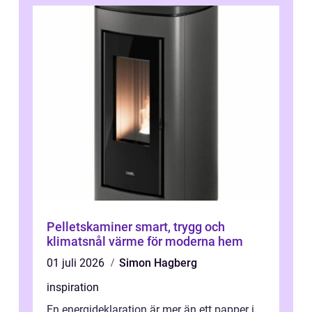
Pelletskaminer smart, trygg och
klimatsnål värme för moderna hem
01 juli 2026
Simon Hagberg
inspiration
En energideklaration är mer än ett papper i