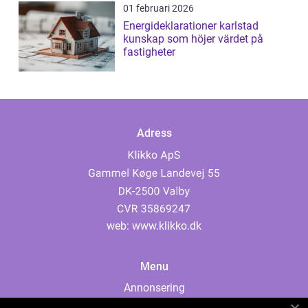
01 februari 2026
Energideklarationer karlstad
kunskap som höjer värdet på
fastigheter
Adress
web:
www.klikko.dk
Menu
Annonsering
Om oss