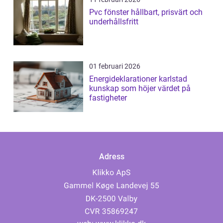
Pvc fönster hållbart, prisvärt och
underhållsfritt
01 februari 2026
Energideklarationer karlstad
kunskap som höjer värdet på
fastigheter
Adress