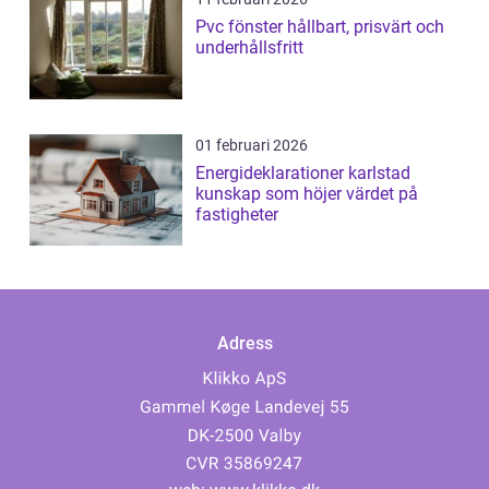
Pvc fönster hållbart, prisvärt och
underhållsfritt
01 februari 2026
Energideklarationer karlstad
kunskap som höjer värdet på
fastigheter
Adress