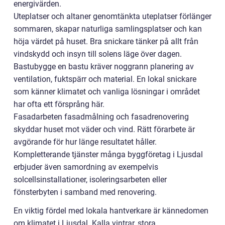
energivärden.
Uteplatser och altaner genomtänkta uteplatser förlänger
sommaren, skapar naturliga samlingsplatser och kan
höja värdet på huset. Bra snickare tänker på allt från
vindskydd och insyn till solens läge över dagen.
Bastubygge en bastu kräver noggrann planering av
ventilation, fuktspärr och material. En lokal snickare
som känner klimatet och vanliga lösningar i området
har ofta ett försprång här.
Fasadarbeten fasadmålning och fasadrenovering
skyddar huset mot väder och vind. Rätt förarbete är
avgörande för hur länge resultatet håller.
Kompletterande tjänster många byggföretag i Ljusdal
erbjuder även samordning av exempelvis
solcellsinstallationer, isoleringsarbeten eller
fönsterbyten i samband med renovering.
En viktig fördel med lokala hantverkare är kännedomen
om klimatet i Ljusdal. Kalla vintrar, stora