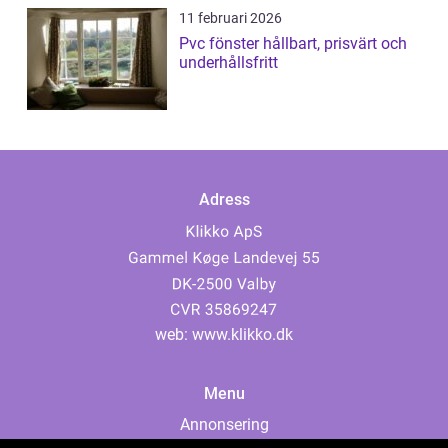
11 februari 2026
Pvc fönster hållbart, prisvärt och
underhållsfritt
Adress
web:
www.klikko.dk
Menu
Annonsering