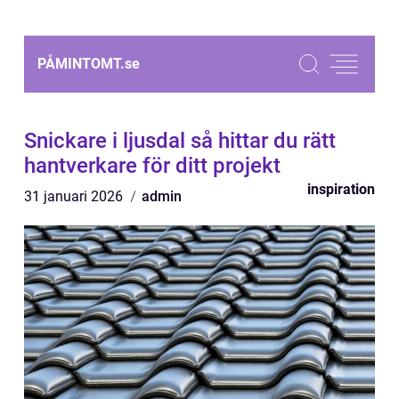
PÅMINTOMT.
se
Snickare i ljusdal så hittar du rätt
hantverkare för ditt projekt
inspiration
31 januari 2026
admin