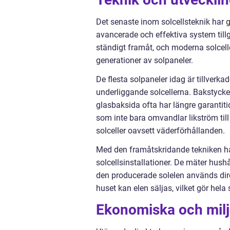
Det senaste inom solcellsteknik har gj
avancerade och effektiva system til
ständigt framåt, och moderna solcelle
generationer av solpaneler.
De flesta solpaneler idag är tillverk
underliggande solcellerna. Bakstycket
glasbaksida ofta har längre garantitid
som inte bara omvandlar likström til
solceller oavsett väderförhållanden.
Med den framåtskridande tekniken har 
solcellsinstallationer. De mäter hush
den producerade solelen används direk
huset kan elen säljas, vilket gör hel
Ekonomiska och milj