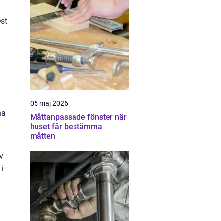
est
05 maj 2026
na
Måttanpassade fönster när
huset får bestämma
måtten
v
 i