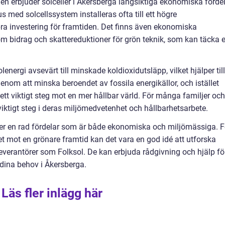
en erbjuder solceller i Åkersberga långsiktiga ekonomiska förde
 med solcellssystem installeras ofta till ett högre
 bra investering för framtiden. Det finns även ekonomiska
om bidrag och skattereduktioner för grön teknik, som kan täcka 
energi avsevärt till minskade koldioxidutsläpp, vilket hjälper till
nom att minska beroendet av fossila energikällor, och istället
ett viktigt steg mot en mer hållbar värld. För många familjer och
 viktigt steg i deras miljömedvetenhet och hållbarhetsarbete.
er en rad fördelar som är både ekonomiska och miljömässiga. F
et mot en grönare framtid kan det vara en god idé att utforska
verantörer som Folksol. De kan erbjuda rådgivning och hjälp fö
t dina behov i Åkersberga.
Läs fler inlägg här