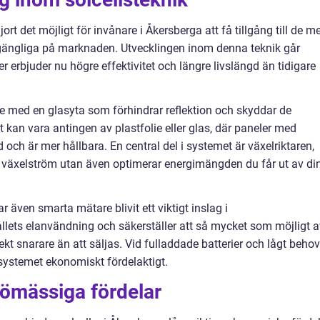
ort det möjligt för invånare i Åkersberga att få tillgång till de m
lgängliga på marknaden. Utvecklingen inom denna teknik går
r erbjuder nu högre effektivitet och längre livslängd än tidigare
ade med en glasyta som förhindrar reflektion och skyddar de
 kan vara antingen av plastfolie eller glas, där paneler med
 och är mer hållbara. En central del i systemet är växelriktaren,
l växelström utan även optimerar energimängden du får ut av di
även smarta mätare blivit ett viktigt inslag i
ållets elanvändning och säkerställer att så mycket som möjligt a
t snarare än att säljas. Vid fulladdade batterier och lågt behov
a systemet ekonomiskt fördelaktigt.
ömässiga fördelar