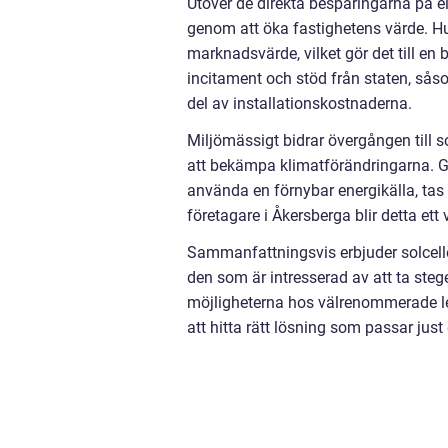
Utöver de direkta besparingarna på el
genom att öka fastighetens värde. Hus
marknadsvärde, vilket gör det till en
incitament och stöd från staten, sås
del av installationskostnaderna.
Miljömässigt bidrar övergången till sol
att bekämpa klimatförändringarna. Ge
använda en förnybar energikälla, tas 
företagare i Åkersberga blir detta ett
Sammanfattningsvis erbjuder solcell
den som är intresserad av att ta steg
möjligheterna hos välrenommerade le
att hitta rätt lösning som passar jus