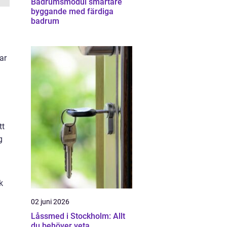
Badrumsmodul smartare
byggande med färdiga
badrum
ar
tt
g
k
02 juni 2026
Låssmed i Stockholm: Allt
du behöver veta