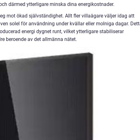
et och därmed ytterligare minska dina energikostnader.
teg mot ökad självständighet. Allt fler villaägare väljer idag att
liven solel för användning under kvällar eller molniga dagar. Det
ucerad energi dygnet runt, vilket ytterligare stabiliserar
re beroende av det allmänna nätet.