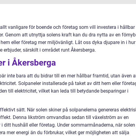
 allt vanligare för boende och företag som vill investera i hållbar
r. Genom att utnyttja solens kraft kan du dra nytta av en förnyb
hem eller företag mer miljövänligt. Låt oss dyka djupare in i hur
de erbjuder, särskilt i området runt Åkersberga.
er i Åkersberga
är inte bara att du bidrar till en mer hållbar framtid, utan även a
ricitet. Solpaneler installerade på taket av ditt hem eller företa
 till elektricitet, vilket kan leda till betydande besparingar i
ffektivt sätt. När solen skiner på solpanelerna genereras elektris
ffekt. Denna likström omvandlas sedan till växelström av en
r i ditt hushåll eller företag. Under sommarmånaderna, när solen
ra mer energi än du förbrukar, vilket ger möjligheten att sälja