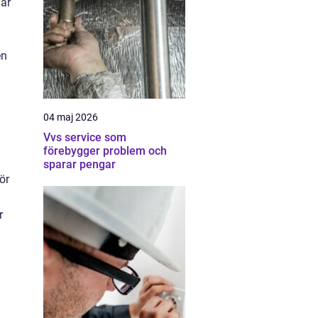
lar
en
04 maj 2026
Vvs service som
förebygger problem och
sparar pengar
ör
r