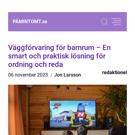
PÅMINTOMT.
se
Väggförvaring för barnrum – En
smart och praktisk lösning för
ordning och reda
redaktionel
06 november 2023
Jon Larsson