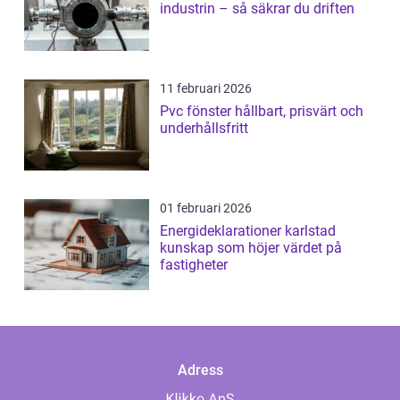
industrin – så säkrar du driften
11 februari 2026
Pvc fönster hållbart, prisvärt och
underhållsfritt
01 februari 2026
Energideklarationer karlstad
kunskap som höjer värdet på
fastigheter
Adress