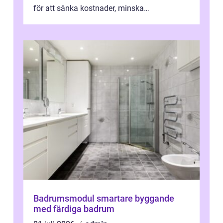
för att sänka kostnader, minska
klimatpåverkan och göra huset mer attrakt...
Badrumsmodul smartare byggande
med färdiga badrum