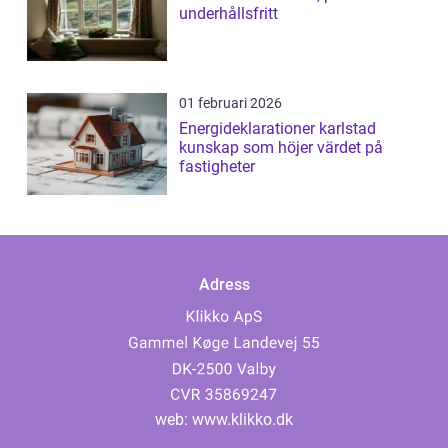
underhållsfritt
01 februari 2026
Energideklarationer karlstad
kunskap som höjer värdet på
fastigheter
Adress
web:
www.klikko.dk