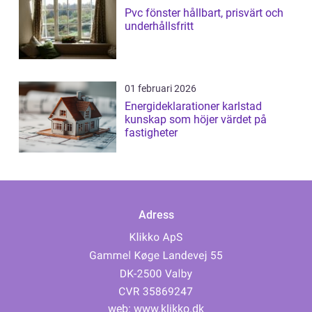
Pvc fönster hållbart, prisvärt och
underhållsfritt
01 februari 2026
Energideklarationer karlstad
kunskap som höjer värdet på
fastigheter
Adress
web:
www.klikko.dk