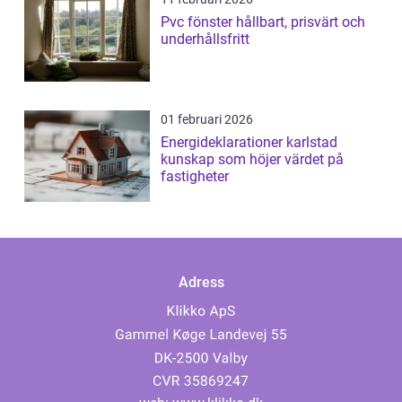
Pvc fönster hållbart, prisvärt och
underhållsfritt
01 februari 2026
Energideklarationer karlstad
kunskap som höjer värdet på
fastigheter
Adress