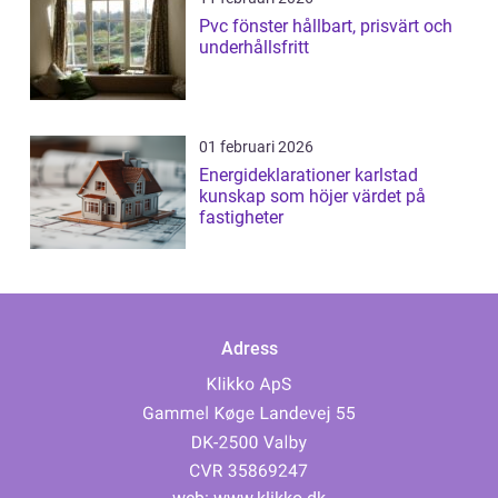
Pvc fönster hållbart, prisvärt och
underhållsfritt
01 februari 2026
Energideklarationer karlstad
kunskap som höjer värdet på
fastigheter
Adress