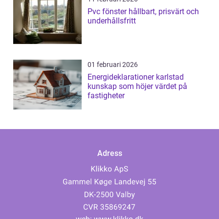
Pvc fönster hållbart, prisvärt och
underhållsfritt
01 februari 2026
Energideklarationer karlstad
kunskap som höjer värdet på
fastigheter
Adress