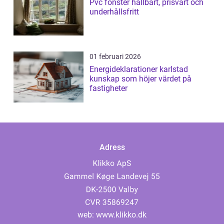
Pvc fönster hållbart, prisvärt och
underhållsfritt
01 februari 2026
Energideklarationer karlstad
kunskap som höjer värdet på
fastigheter
Adress
web:
www.klikko.dk