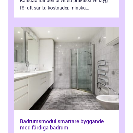
Karlstad har den blivit ett praktiskt verktyg
för att sänka kostnader, minska
klimatpåverkan och göra huset mer attrakt...
Badrumsmodul smartare byggande
med färdiga badrum