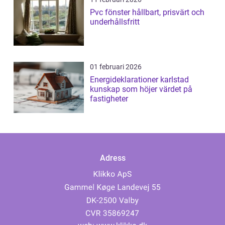
Pvc fönster hållbart, prisvärt och
underhållsfritt
01 februari 2026
Energideklarationer karlstad
kunskap som höjer värdet på
fastigheter
Adress