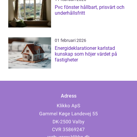
Pvc fönster hållbart, prisvärt och
underhållsfritt
01 februari 2026
Energideklarationer karlstad
kunskap som höjer värdet på
fastigheter
Adress