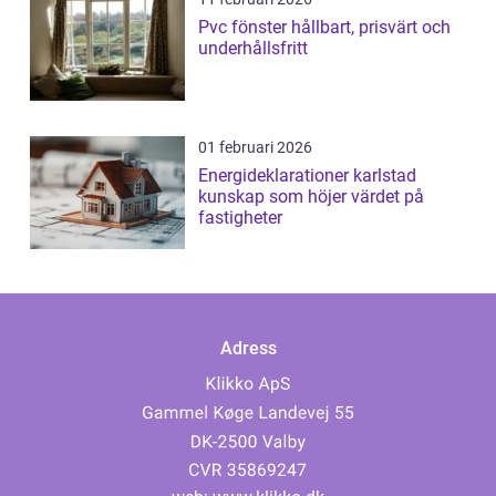
Pvc fönster hållbart, prisvärt och
underhållsfritt
01 februari 2026
Energideklarationer karlstad
kunskap som höjer värdet på
fastigheter
Adress