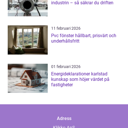
industrin – så säkrar du driften
11 februari 2026
Pvc fönster hållbart, prisvärt och
underhållsfritt
01 februari 2026
Energideklarationer karlstad
kunskap som höjer värdet på
fastigheter
Adress