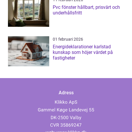
Pvc fönster hållbart, prisvärt och
underhållsfritt
01 februari 2026
Energideklarationer karlstad
kunskap som höjer värdet på
fastigheter
Adress