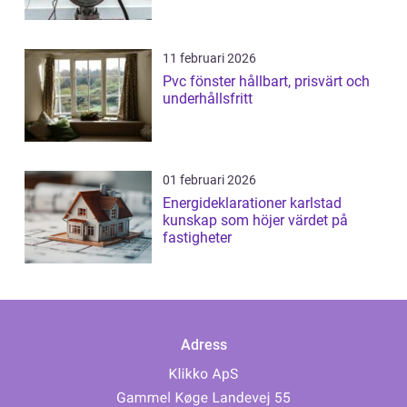
11 februari 2026
Pvc fönster hållbart, prisvärt och
underhållsfritt
01 februari 2026
Energideklarationer karlstad
kunskap som höjer värdet på
fastigheter
Adress