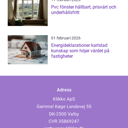
Pvc fönster hållbart, prisvärt och
underhållsfritt
01 februari 2026
Energideklarationer karlstad
kunskap som höjer värdet på
fastigheter
Adress