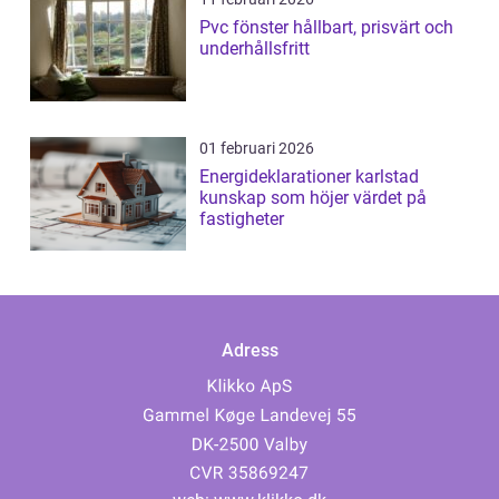
Pvc fönster hållbart, prisvärt och
underhållsfritt
01 februari 2026
Energideklarationer karlstad
kunskap som höjer värdet på
fastigheter
Adress