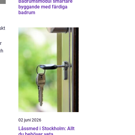
Badrumsmodul smartare
byggande med färdiga
badrum
skt
r
ch
02 juni 2026
Låssmed i Stockholm: Allt
du behöver veta