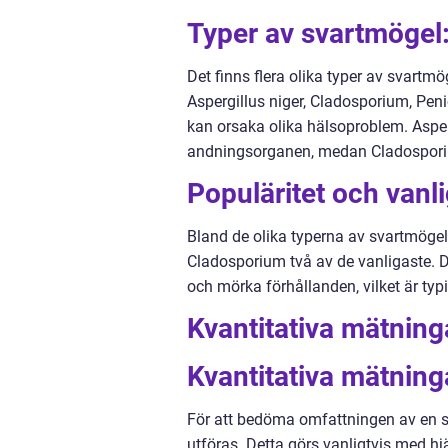
Typer av svartmögel
Det finns flera olika typer av svartm
Aspergillus niger, Cladosporium, Pen
kan orsaka olika hälsoproblem. Asper
andningsorganen, medan Cladosporium 
Populäritet och vanl
Bland de olika typerna av svartmöge
Cladosporium två av de vanligaste. D
och mörka förhållanden, vilket är typ
Kvantitativa mätnin
Kvantitativa mätning
För att bedöma omfattningen av en s
utföras. Detta görs vanligtvis med hj