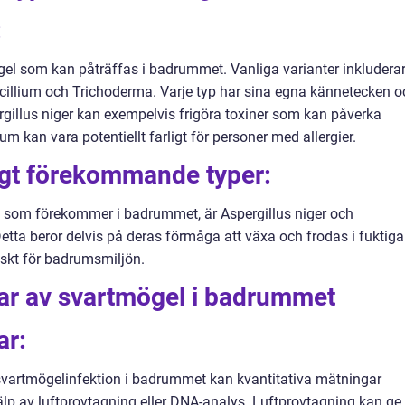
:
ögel som kan påträffas i badrummet. Vanliga varianter inkludera
icillium och Trichoderma. Varje typ har sina egna kännetecken o
gillus niger kan exempelvis frigöra toxiner som kan påverka
kan vara potentiellt farligt för personer med allergier.
igt förekommande typer:
l som förekommer i badrummet, är Aspergillus niger och
etta beror delvis på deras förmåga att växa och frodas i fuktiga
iskt för badrumsmiljön.
gar av svartmögel i badrummet
ar:
vartmögelinfektion i badrummet kan kvantitativa mätningar
älp av luftprovtagning eller DNA-analys. Luftprovtagning kan ge