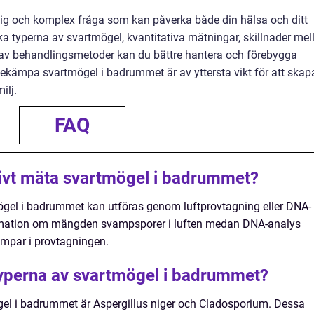
lig och komplex fråga som kan påverka både din hälsa och ditt
ka typerna av svartmögel, kvantitativa mätningar, skillnader mel
 av behandlingsmetoder kan du bättre hantera och förebygga
 bekämpa svartmögel i badrummet är av yttersta vikt för att skap
ilj.
FAQ
tivt mäta svartmögel i badrummet?
ögel i badrummet kan utföras genom luftprovtagning eller DNA-
ormation om mängden svampsporer i luften medan DNA-analys
ampar i provtagningen.
typerna av svartmögel i badrummet?
gel i badrummet är Aspergillus niger och Cladosporium. Dessa