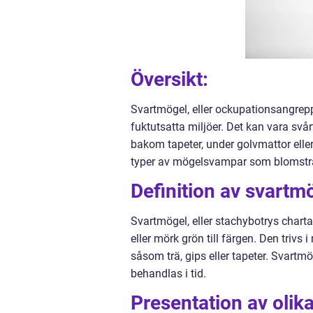
Översikt:
Svartmögel, eller ockupationsangrepp
fuktutsatta miljöer. Det kan vara svå
bakom tapeter, under golvmattor elle
typer av mögelsvampar som blomstrar 
Definition av svartm
Svartmögel, eller stachybotrys chart
eller mörk grön till färgen. Den trivs
såsom trä, gips eller tapeter. Svartm
behandlas i tid.
Presentation av olik