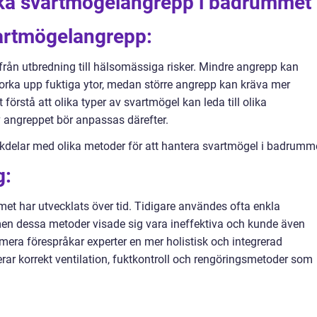
lika svartmögelangrepp i badrummet
vartmögelangrepp:
från utbredning till hälsomässiga risker. Mindre angrepp kan
orka upp fuktiga ytor, medan större angrepp kan kräva mer
 förstå att olika typer av svartmögel kan leda till olika
 angreppet bör anpassas därefter.
kdelar med olika metoder för att hantera svartmögel i badrumm
g:
t har utvecklats över tid. Tidigare användes ofta enkla
men dessa metoder visade sig vara ineffektiva och kunde även
mera förespråkar experter en mer holistisk och integrerad
rar korrekt ventilation, fuktkontroll och rengöringsmetoder som