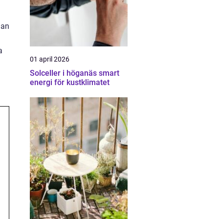
lan
a
01 april 2026
Solceller i höganäs smart
energi för kustklimatet